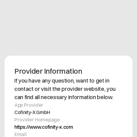
Support is included in the subscription, if users are
facing any issue they can contact
support@cofinity-x.com during business hours
Mon-Fri 9AM-5PM CET.
Provider Information
If you have any question, want to get in
contact or visit the provider website, you
can find all necessary information below.
App Provider
Cofinity-X GmbH
Provider Homepage
https://www.cofinity-x.com
Email