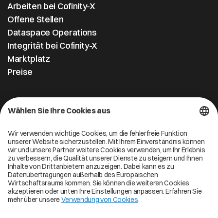
Arbeiten bei Cofinity-X
Offene Stellen
Dataspace Operations
Integrität bei Cofinity-X
Marktplatz
Preise
Kontakt
Cofinity-X GmbH
Breslauer Platz 4 50668 Köln Deutschland
info@cofinity-x.com
Linkedin
Cofinity-X Service Status
Privacy policy