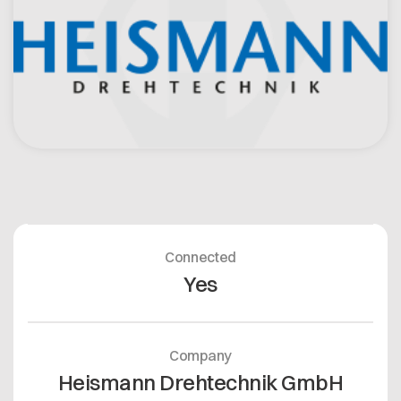
Offene Stellen
Contact
Dataspace Betrieb
Cofinity-X GmbH
Integrität bei Cofinity-X
Breslauer Platz 4 50668 Köln Deutschland
info@cofinity-x.com
Linkedin
Connected
Yes
Company
Heismann Drehtechnik GmbH