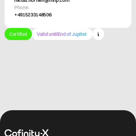
niklas.hornen@mhp.com
Phone
+4915233148506
Certified
Valid until
End of Jupiter
Get in contact