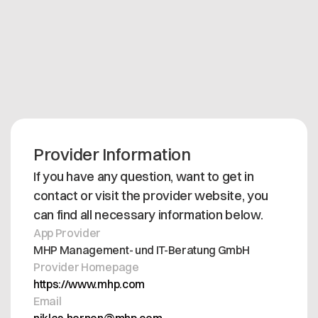
• Cloud-Readiness: Deployable on AWS and StackIT
Standard support (Mo.-Fr. 8am-5pm CET) included -
Additional support models available.
Provider Information
If you have any question, want to get in
contact or visit the provider website, you
can find all necessary information below.
App Provider
MHP Management- und IT-Beratung GmbH
Provider Homepage
https://www.mhp.com
Email