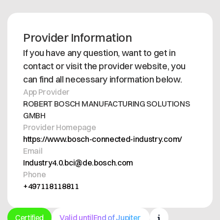
Provider Information
If you have any question, want to get in
contact or visit the provider website, you
can find all necessary information below.
App Provider
ROBERT BOSCH MANUFACTURING SOLUTIONS
GMBH
Provider Homepage
https://www.bosch-connected-industry.com/
Email
Industry4.0.bci@de.bosch.com
Phone
+497118118811
Certified
Valid until
End of Jupiter